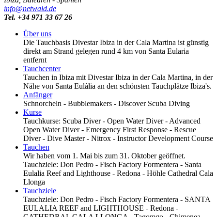
info@netwald.de
Tel. +34 971 33 67 26
Über uns
Die Tauchbasis Divestar Ibiza in der Cala Martina ist günstig
direkt am Strand gelegen rund 4 km von Santa Eularia
entfernt
Tauchcenter
Tauchen in Ibiza mit Divestar Ibiza in der Cala Martina, in der
Nähe von Santa Eulàlia an den schönsten Tauchplätze Ibiza's.
Anfänger
Schnorcheln - Bubblemakers - Discover Scuba Diving
Kurse
Tauchkurse: Scuba Diver - Open Water Diver - Advanced
Open Water Diver - Emergency First Response - Rescue
Diver - Dive Master - Nitrox - Instructor Development Course
Tauchen
Wir haben vom 1. Mai bis zum 31. Oktober geöffnet.
Tauchziele: Don Pedro - Fisch Factory Formentera - Santa
Eulalia Reef and Lighthouse - Redona - Höhle Cathedral Cala
Llonga
Tauchziele
Tauchziele: Don Pedro - Fisch Factory Formentera - SANTA
EULALIA REEF and LIGHTHOUSE - Redona -
CATHEDRAL CALA LLONGA - Tagomgo - Chimenea